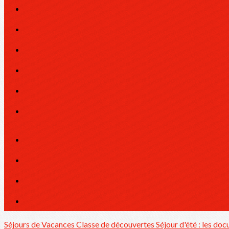
Séjours de Vacances
Classe de découvertes
Séjour d'été : les do