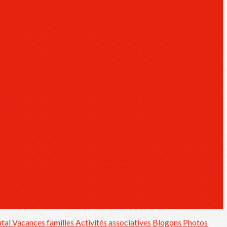
ntal
Vacances familles
Activités associatives
Blogons
Photos