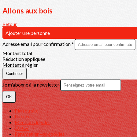
Allons aux bois
Retour
Ajouter une personne
Adresse email pour confirmation *
Montant total
Réduction appliquée
Montant à régler
Continuer
Je m'abonne à la newsletter
OK
Plan du site
Licences
Mentions légales
CGUV
Paramétrer vos cookies