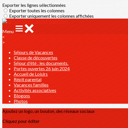
Exporter les lignes sélectionnées
Exporter toutes les colonnes
Exporter uniquement les colonnes affichées
Menu
<
>
Séjours de Vacances
Classe de découvertes
Séjour d'été : les documents.
Portes ouvertes 26 juin 2024
Accueil de Loisirs
Répit parental
Vacances familles
Activités associatives
Blogons
Photos
Ajoutez un logo, un bouton, des réseaux sociaux
Cliquez pour éditer