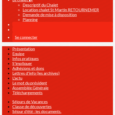
Descriptif du Chalet
Location chalet St Martin RETOURNEMER
Demande de mise à disposition
Planning
Se connecter
Présentation
Equipe
Infos pratiques
S'impliquer
Adhésions et dons
Lettres d'info (les archives)
L'actu
Le mot du président
Assemblée Générale
Téléchargements
Séjours de Vacances
Classe de découvertes
Séjour d'été : les documents.