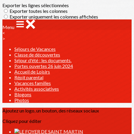
Exporter les lignes sélectionnées
Exporter toutes les colonnes
Exporter uniquement les colonnes affichées
Menu
<
>
Séjours de Vacances
Classe de découvertes
Séjour d'été : les documents.
Portes ouvertes 26 juin 2024
Accueil de Loisirs
Répit parental
Vacances familles
Activités associatives
Blogons
Photos
Ajoutez un logo, un bouton, des réseaux sociaux
Cliquez pour éditer