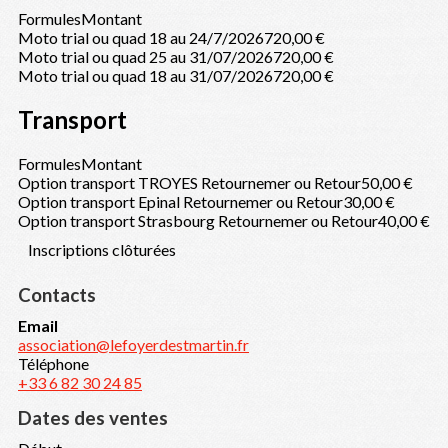
Formules
Montant
Moto trial ou quad 18 au 24/7/2026
720,00 €
Moto trial ou quad 25 au 31/07/2026
720,00 €
Moto trial ou quad 18 au 31/07/2026
720,00 €
Transport
Formules
Montant
Option transport TROYES Retournemer ou Retour
50,00 €
Option transport Epinal Retournemer ou Retour
30,00 €
Option transport Strasbourg Retournemer ou Retour
40,00 €
Inscriptions clôturées
Contacts
Email
association@lefoyerdestmartin.fr
Téléphone
+33 6 82 30 24 85
Dates des ventes