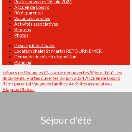
Portes ouvertes 26 juin 2024
Accueil de Loisirs
Répit parental
Vacances familles
Activités associatives
Blogons
Photos
Descriptif du Chalet
Location chalet St Martin RETOURNEMER
Demande de mise à disposition
Planning
Séjours de Vacances
Classe de découvertes
Séjour d'été : les
documents.
Portes ouvertes 26 juin 2024
Accueil de Loisirs
Répit parental
Vacances familles
Activités associatives
Blogons
Photos
Séjour d'été