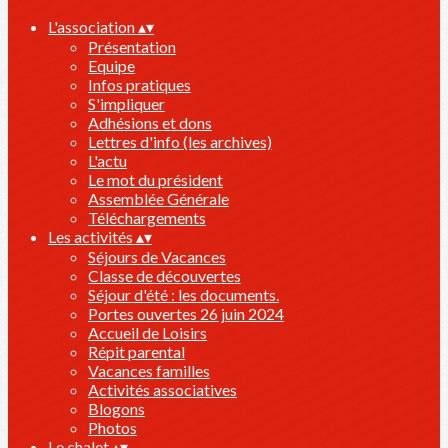
L'association
▴
▾
Présentation
Equipe
Infos pratiques
S'impliquer
Adhésions et dons
Lettres d'info (les archives)
L'actu
Le mot du président
Assemblée Générale
Téléchargements
Les activités
▴
▾
Séjours de Vacances
Classe de découvertes
Séjour d'été : les documents.
Portes ouvertes 26 juin 2024
Accueil de Loisirs
Répit parental
Vacances familles
Activités associatives
Blogons
Photos
Le chalet
▴
▾